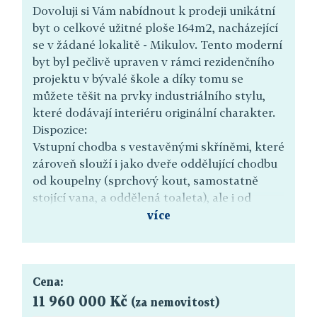
Dovoluji si Vám nabídnout k prodeji unikátní
byt o celkové užitné ploše 164m2, nacházející
se v žádané lokalitě - Mikulov. Tento moderní
byt byl pečlivě upraven v rámci rezidenčního
projektu v bývalé škole a díky tomu se
můžete těšit na prvky industriálního stylu,
které dodávají interiéru originální charakter.
Dispozice:
Vstupní chodba s vestavěnými skříněmi, které
zároveň slouží i jako dveře oddělující chodbu
od koupelny (sprchový kout, samostatně
stojící vana, a oddělená toaleta), ale i od
obytného otevřeného prostoru. Z této
více
vstupní chodby se dostane také přímo na
terasu.
Byt má zvýšené stropy , které vytvářejí
vzdušný a unikátní prostor, ale zároveň je
Cena:
možné tento prostor dle potřeb rozdělit i na
11 960 000 Kč
(za nemovitost)
více místností.