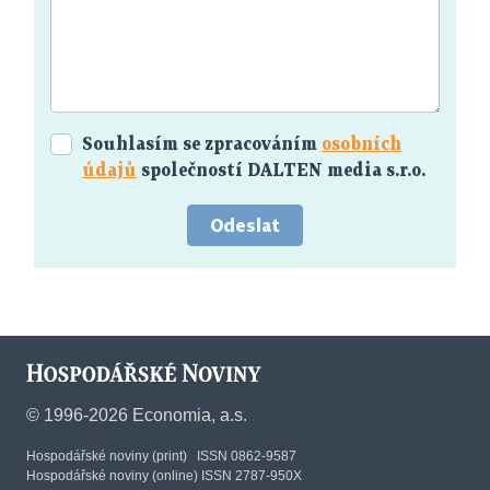
Souhlasím se zpracováním
osobních
údajů
společností DALTEN media s.r.o.
Odeslat
©
1996-2026
Economia, a.s.
Hospodářské noviny (print) ISSN 0862-9587
Hospodářské noviny (online) ISSN 2787-950X