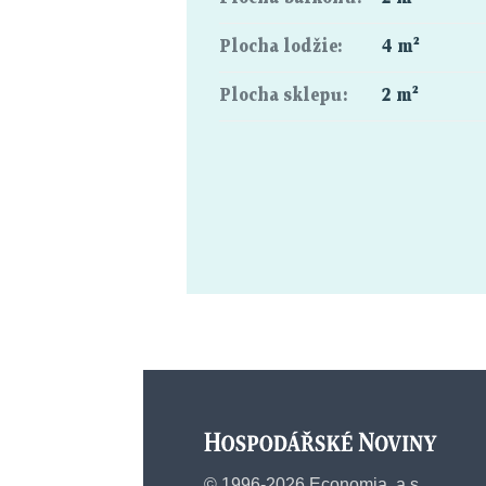
Plocha lodžie:
4 m²
Plocha sklepu:
2 m²
©
1996-2026
Economia, a.s.