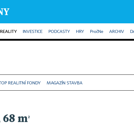
REALITY
INVESTICE
PODCASTY
HRY
PročNe
ARCHIV
D
TOP REALITNÍ FONDY
MAGAZÍN STAVBA
, 68 m
2