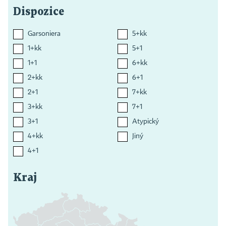
Dispozice
Garsoniera
5+kk
1+kk
5+1
1+1
6+kk
2+kk
6+1
2+1
7+kk
3+kk
7+1
3+1
Atypický
4+kk
Jiný
4+1
Kraj