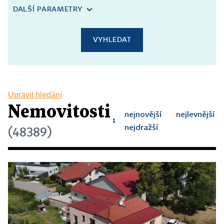
DALŠÍ PARAMETRY
VYHLEDAT
Upravit hledání
Nemovitosti
nejnovější
nejlevnější
↕
↕
↕
nejdražší
(48389)