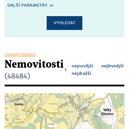
DALŠÍ PARAMETRY
VYHLEDAT
Upravit hledání
Nemovitosti
nejnovější
nejlevnější
↕
↕
↕
nejdražší
(48484)