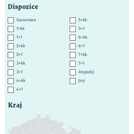
Dispozice
Garsoniera
5+kk
1+kk
5+1
1+1
6+kk
2+kk
6+1
2+1
7+kk
3+kk
7+1
3+1
Atypický
4+kk
Jiný
4+1
Kraj