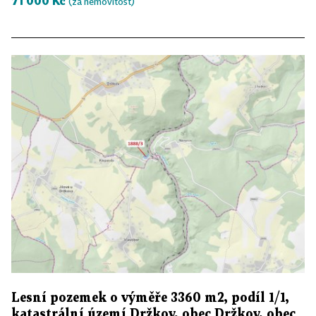
71 000 Kč
(za nemovitost)
Lesní pozemek o výměře 3360 m2, podíl 1/1,
katastrální území Držkov, obec Držkov, obec