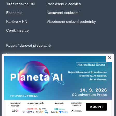
Tiráž redakce HN
Prohlášení o cookies
Economia
Nastavení soukromí
Kariéra v HN
Všeobecné smluvní podmínky
Ceník inzerce
Koupit / darovat předplatné
Eventy
×
Newslettery
RSS kanály
Autorská práva vykonává vydavatel. Bez písemného svolení vydavatele je
zakázáno jakékoli užití částí nebo celku díla, zejména rozmnožování a
šíření jakýmkoli způsobem, mechanickým nebo elektronickým, v českém
nebo jiném jazyce. Bez souhlasu vydavatele je zakázáno též
rozmnožování obsahu pro účely automatizované analýzy textů nebo dat
podle ustanovení § 39c autorského zákona.