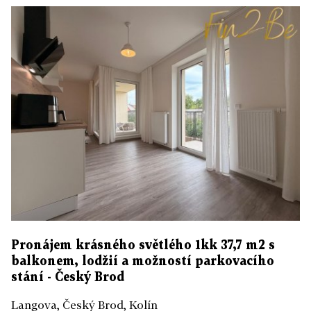
Pronájem krásného světlého 1kk 37,7 m2 s
balkonem, lodžií a možností parkovacího
stání - Český Brod
Langova, Český Brod, Kolín