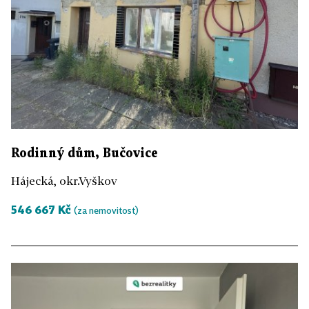
Rodinný dům, Bučovice
Hájecká, okr.Vyškov
546 667 Kč
(za nemovitost)