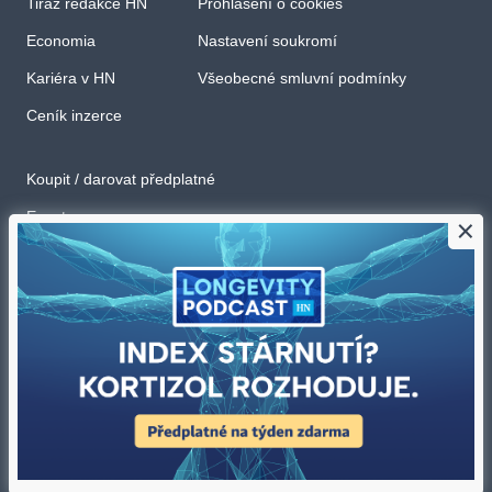
Tiráž redakce HN
Prohlášení o cookies
Economia
Nastavení soukromí
Kariéra v HN
Všeobecné smluvní podmínky
Ceník inzerce
Koupit / darovat předplatné
Eventy
×
Newslettery
RSS kanály
Autorská práva vykonává vydavatel. Bez písemného svolení vydavatele je
zakázáno jakékoli užití částí nebo celku díla, zejména rozmnožování a
šíření jakýmkoli způsobem, mechanickým nebo elektronickým, v českém
nebo jiném jazyce. Bez souhlasu vydavatele je zakázáno též
rozmnožování obsahu pro účely automatizované analýzy textů nebo dat
podle ustanovení § 39c autorského zákona.