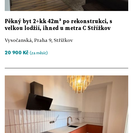
Pěkný byt 2+kk 42m² po rekonstrukci, s
velkou lodžií, ihned u metra C Střížkov
Vysočanská, Praha 9, Střížkov
20 900 Kč
(za měsíc)