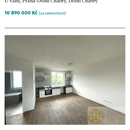
U váhy, Praha-Dolní Chabry, Dolní Chabry
10 890 000 Kč
(za nemovitost)