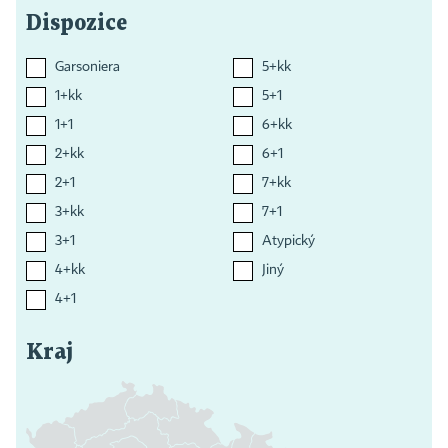
Dispozice
Garsoniera
5+kk
1+kk
5+1
1+1
6+kk
2+kk
6+1
2+1
7+kk
3+kk
7+1
3+1
Atypický
4+kk
Jiný
4+1
Kraj